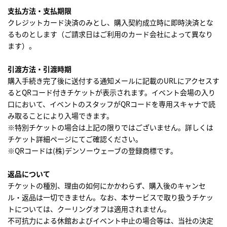
支払方法・支払期限
クレジットカード決済のみとし、購入契約成立時に即時決済とな
るものとします（ご請求日はご利用のカード会社によって異なり
ます）。
引渡方法・引渡時期
購入手続き完了後に送付する通知メールに記載の
URL
にアクセスす
ると
QR
コード付きチケットが表示されます。イベント会場の入り
口において、イベントのスタッフが
QR
コードを専用スキャナで読
み取ることにより入場できます。
※特別チケットの場合は上記の限りではございません。詳しくは
チケット詳細ページにてご確認ください。
※QRコードは(株)デンソーウェーブの登録商標です。
返品について
チケットの種別、理由の如何にかかわらず、購入後のキャンセ
ル・返品は一切できません。なお、本サービスで取り扱うチケッ
トについては、クーリングオフは適用されません。
不可抗力による休館およびイベント中止の場合等は、当社の決定