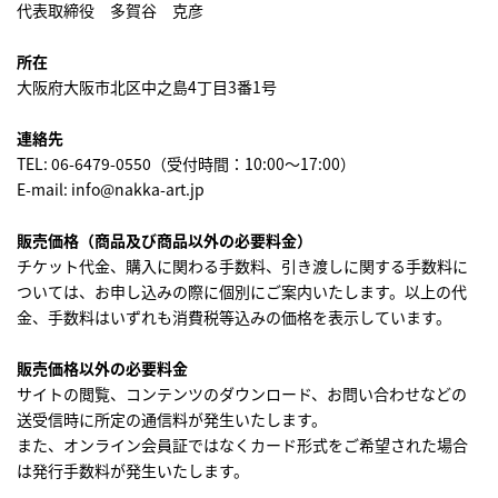
代表取締役 多賀谷 克彦
所在
大阪府大阪市北区中之島
4
丁目
3
番
1
号
連絡先
TEL: 06-6479-0550
（受付時間：
10:00
～
17:00
）
E-mail: info@nakka-art.jp
販売価格（商品及び商品以外の必要料金）
チケット代金、購入に関わる手数料、引き渡しに関する手数料に
ついては、お申し込みの際に個別にご案内いたします。以上の代
金、手数料はいずれも消費税等込みの価格を表示しています。
販売価格以外の必要料金
サイトの閲覧、コンテンツのダウンロード、お問い合わせなどの
送受信時に所定の通信料が発生いたします。
また、オンライン会員証ではなくカード形式をご希望された場合
は発行手数料が発生いたします。